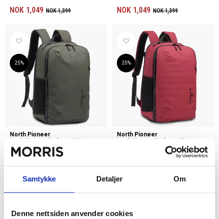
NOK 1,049
NOK 1,049
NOK 1,399
NOK 1,399
25%
25%
North Pioneer
North Pioneer
North Pioneer Explorer 27 L
North Pioneer Explorer 27 L
NOK 1,049
NOK 1,049
NOK 1,399
NOK 1,399
Samtykke
Detaljer
Om
Denne nettsiden anvender cookies
25%
25%