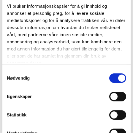
Vi bruker informasjonskapsler for å gi innhold og
annonser et personlig preg, for å levere sosiale
mediefunksjoner og for å analysere trafikken vår. Vi deler
dessuten informasjon om hvordan du bruker nettstedet
vårt, med partnerne våre innen sosiale medier,
annonsering og analysearbeid, som kan kombinere den
North Pioneer
North Pioneer
North Pioneer Explorer 43 L
North Pioneer Explorer 43 L
med annen informasjon du har gjort tilgjengelig for dem,
eller som de har samlet inn gjennom din bruk av
NOK 1,199
NOK 1,199
NOK 1,599
NOK 1,599
tjenestene deres.
Samtykkevalg
Nødvendig
25%
25%
Egenskaper
Statistikk