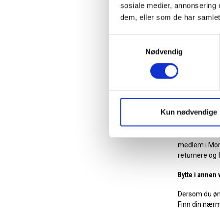
sosiale medier, annonsering 
Varer kjøpt vi
dem, eller som de har samlet
dager, i den b
Samtykkevalg
Returnere n
Nødvendig
Du kan bytte a
deg best.
Fin
Returnere v
Kun nødvendige
Pengene tilb
Som forbruker
medlem i Morr
returnere og f
Bytte i annen 
Dersom du øns
Finn din nærm