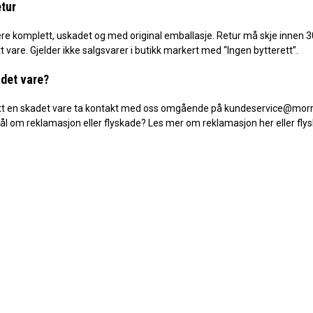
etur
re komplett, uskadet og med original emballasje. Retur må skje innen 3
 vare. Gjelder ikke salgsvarer i butikk markert med “Ingen bytterett”.
det vare?
tt en skadet vare ta kontakt med oss omgående på kundeservice@morri
ål om reklamasjon eller flyskade? Les mer om
reklamasjon her
eller
fly