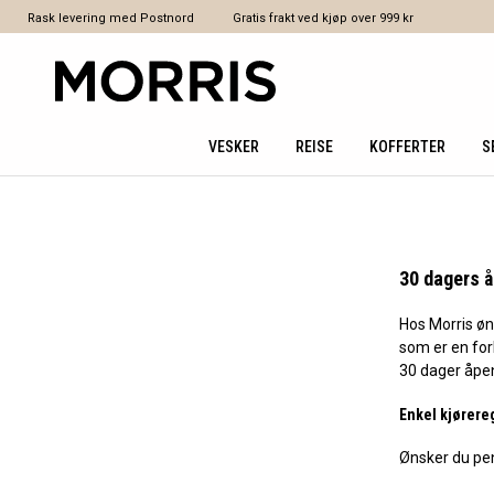
Rask levering med Postnord
Gratis frakt ved kjøp over 999 kr
VESKER
REISE
KOFFERTER
S
30 dagers å
Hos Morris øns
som er en fo
30 dager åpent
Enkel kjørere
Ønsker du peng