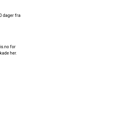
0 dager fra
s.no for
skade her
.