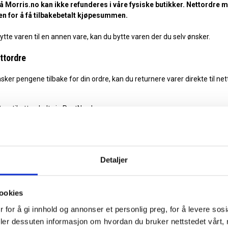
på Morris.no kan ikke refunderes i våre fysiske butikker. Nettordre 
ken for å få tilbakebetalt kjøpesummen.
ytte varen til en annen vare, kan du bytte varen der du selv ønsker.
ttordre
er pengene tilbake for din ordre, kan du returnere varer direkte til nett
:
turetikett enkelt via PostNord
gge inn ordrenummer som referanse
 vil scanne QR kode for returlapp på PostNord hentested eller skrive ut 
9 kr (trekkes fra tilbakebetaling)
 sendt til:
Detaljer
tikk AS / Sajaco Nordic AS
1
ookies
 for å gi innhold og annonser et personlig preg, for å levere sos
likk & Hent
deler dessuten informasjon om hvordan du bruker nettstedet vårt,