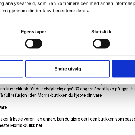
og analysearbeid, som kan kombinere den med annen informasjon d
a klikk og hent, kan returneres for full refusjon eller byttes i annen vare 
 inn gjennom din bruk av tjenestene deres.
utikken du hentet din ordre.
Finn din butikk og se åpningstider her.
ettordre i butikk
Egenskaper
Statistikk
lle varer kjøpt på nett til en annen vare innen 30 dager, i den butikken 
n din nærmeste Morris-butikk her.
are kjøpt i butikk
Endre utvalg
ake
 har man i utgangspunktet ingen bytterett på varer kjøp i fysisk butik
is-kundeklubb får du selvfølgelig også 30 dagers åpent kjøp på kjøp i bu
å full refusjon i den Morris-butikken du kjøpte din vare.
vare
ker å bytte varen i en annen, kan du gjøre det i den butikken som pass
este Morris-butikk her.