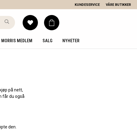
KUNDESERVICE
VÅRE BUTIKKER
MORRIS MEDLEM
SALG
NYHETER
kjøp på nett,
 får du også
øpte den.