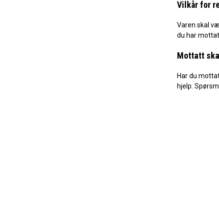
Vilkår for r
Varen skal væ
du har mottatt
Mottatt ska
Har du motta
hjelp. Spørsm