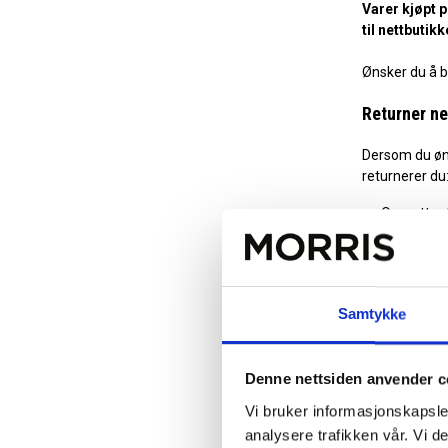
Varer kjøpt 
til nettbutik
Ønsker du å b
Returner ne
Dersom du ønsk
returnerer du
Opprett re
Husk å le
Velg om du
Returavgift: 9
Returen vil bli
Samtykke
Morris Nettbu
Høstbakken 1
Denne nettsiden anvender c
1793 Tistedal
Vi bruker informasjonskapsler
Returnere K
analysere trafikken vår. Vi 