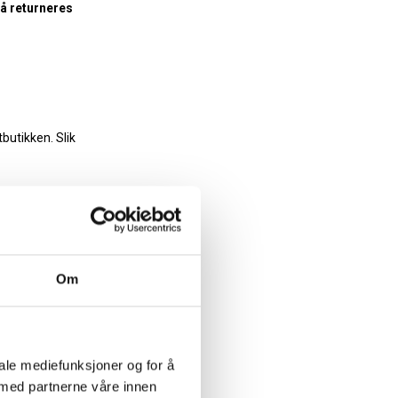
må returneres
butikken. Slik
selv
Om
iale mediefunksjoner og for å
 med partnerne våre innen