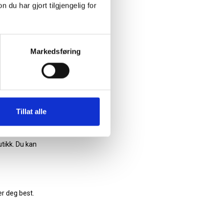
u har gjort tilgjengelig for
innen 30
Markedsføring
som passer
Tillat alle
k, men som
tikk. Du kan
er deg best.