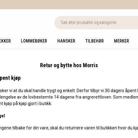
EKKER
LOMMEBØKER
HANSKER
TILBEHØR
MERKER
Retur og bytte hos Morris
pent kjøp
ker vi at du skal handle trygt og enkelt. Derfor tilbyr vi 30 dagers åpent 
rlengelse av de lovbestemte 14 dagene fra angrerettloven. Som medlem
 kjøp på kjøp gjort i butikk.
gel
ene tilbake for din vare, skal du returnere varen til butikken hvor du kj