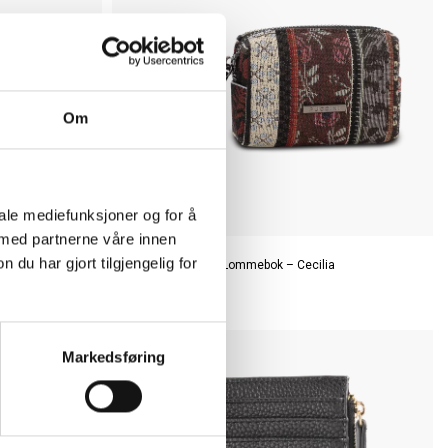
Om
iale mediefunksjoner og for å
 med partnerne våre innen
Puccini
u har gjort tilgjengelig for
a
Kortmappe / Liten Lommebok – Cecilia
NOK 199
Markedsføring