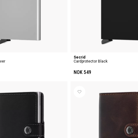
Secrid
lver
Cardprotector Black
NOK 549