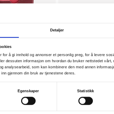
Detaljer
ookies
 for å gi innhold og annonser et personlig preg, for å levere sos
deler dessuten informasjon om hvordan du bruker nettstedet vårt,
Puccini
og analysearbeid, som kan kombinere den med annen informasjon d
n
Kortmappe / Liten Lommebok – Cecili
 inn gjennom din bruk av tjenestene deres.
NOK 199
Egenskaper
Statistikk
40%