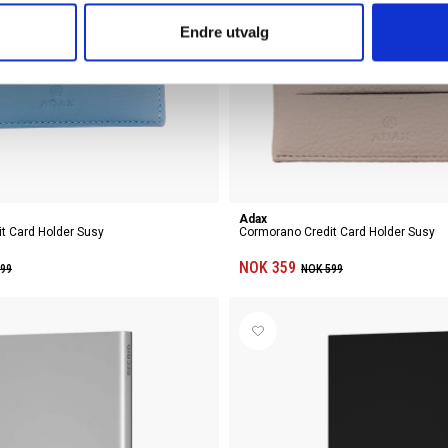
Endre utvalg
Adax
t Card Holder Susy
Cormorano Credit Card Holder Susy
NOK 359
99
NOK 599