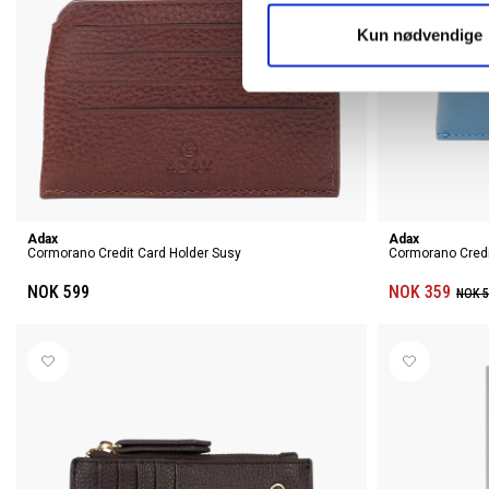
Kun nødvendige
Adax
Adax
Cormorano Credit Card Holder Susy
Cormorano Credi
NOK 599
NOK 359
NOK 5