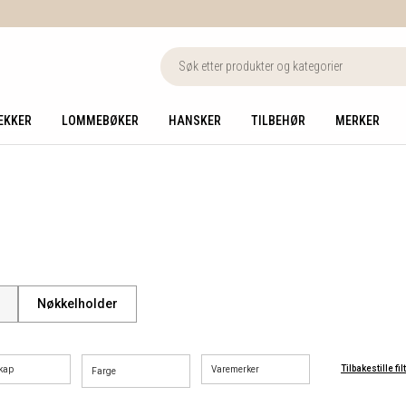
EKKER
LOMMEBØKER
HANSKER
TILBEHØR
MERKER
Nøkkelholder
Tilbakestille fil
kap
Varemerker
Farge