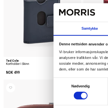
Samtykke
Denne nettsiden anvender c
Vi bruker informasjonskapsler
analysere trafikken vår. Vi 
Ted Cole
Ted Cole
sosiale medier, annonsering 
Kortholder I Skinn
Kortholder I Skin
dem, eller som de har samlet
NOK 499
NOK 499
Samtykkevalg
Nødvendig
40%