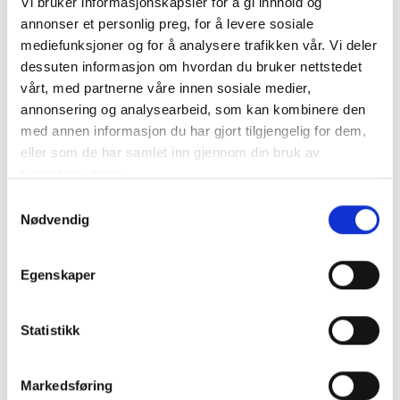
Vi bruker informasjonskapsler for å gi innhold og
annonser et personlig preg, for å levere sosiale
mediefunksjoner og for å analysere trafikken vår. Vi deler
dessuten informasjon om hvordan du bruker nettstedet
vårt, med partnerne våre innen sosiale medier,
annonsering og analysearbeid, som kan kombinere den
med annen informasjon du har gjort tilgjengelig for dem,
HK Handskkompaniet
HK Handskkompaniet
Damehansker Lammeskinn
Damehanske Lammeskinn, Ullfôr
eller som de har samlet inn gjennom din bruk av
tjenestene deres.
NOK 599
NOK 799
Samtykkevalg
Nødvendig
Egenskaper
Statistikk
Markedsføring