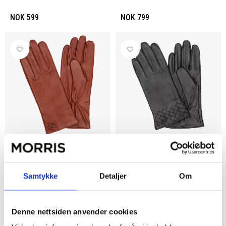
NOK 599
NOK 799
HK Handskkompaniet
HK Handskkompaniet
Hansker, Lammeskinn
Damehansker Lammeskinn
Samtykke
Detaljer
Om
NOK 799
NOK 599
Denne nettsiden anvender cookies