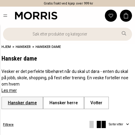
Klikk & hent i utvalgte butikker
»
»
HJEM
HANSKER
HANSKER DAME
Hansker dame
Vesker er det perfekte tilbehøret når du skal ut døra - enten du skal
på jobb, skole, shopping, på fest eller trening. En veske forteller noe
om hvem
Les mer
Hansker dame
Hansker herre
Votter
Sorter etter
Filtrere