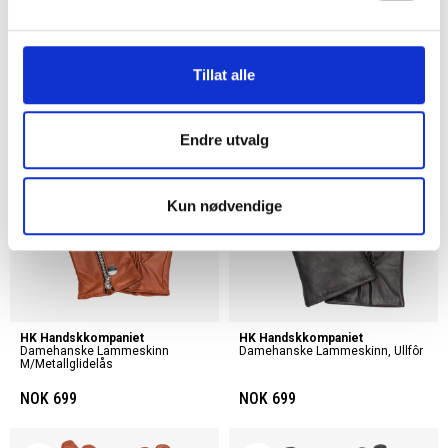
HK Handskkompaniet
HK Handskkompaniet
Damehanske Lammeskinn, Ullfôr
Damehanske Lammeskinn
M/metallglidelås
Tillat alle
NOK 799
NOK 699
Endre utvalg
Kun nødvendige
HK Handskkompaniet
HK Handskkompaniet
Damehanske Lammeskinn
Damehanske Lammeskinn, Ullfôr
M/metallglidelås
NOK 699
NOK 699