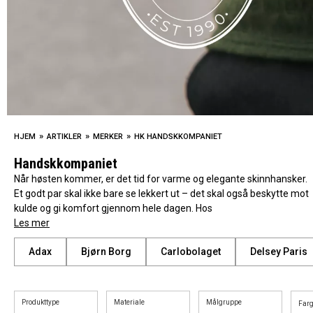
»
»
»
HJEM
ARTIKLER
MERKER
HK HANDSKKOMPANIET
Handskkompaniet
Når høsten kommer, er det tid for varme og elegante skinnhansker.
Et godt par skal ikke bare se lekkert ut – det skal også beskytte mot
kulde og gi komfort gjennom hele dagen. Hos
Les mer
Adax
Bjørn Borg
Carlobolaget
Delsey Paris
Produkttype
Materiale
Målgruppe
Far