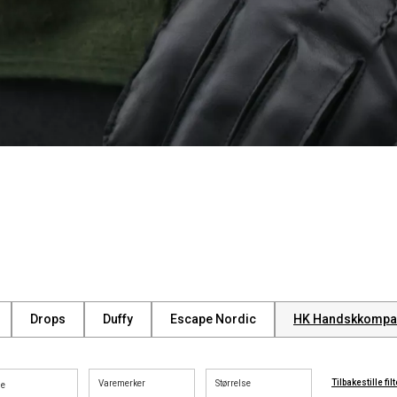
Drops
Duffy
Escape Nordic
HK Handskkompa
Tilbakestille filt
Varemerker
Størrelse
ge