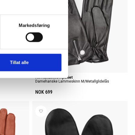
Markedsføring
Tillat alle
HK Handskkompaniet
Damehanske Lammeskinn M/metallglidelås
NOK 699