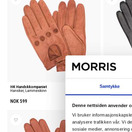
Samtykke
HK Handskkompaniet
HK Handskkom
Hansker, Lammeskinn
Hansker, Lamm
NOK 599
NOK 799
Denne nettsiden anvender c
Vi bruker informasjonskapsler
analysere trafikken vår. Vi 
sosiale medier, annonsering 