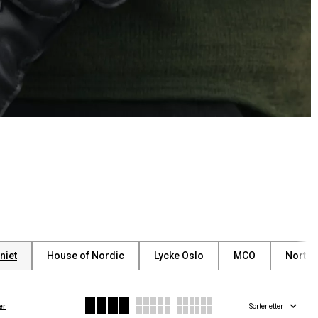
niet
House of Nordic
Lycke Oslo
MCO
North 
er
Sorter etter