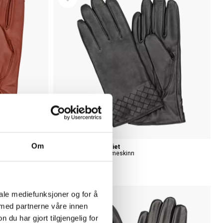
Om
HK Handskkompaniet
Damehansker Lammeskinn
NOK 599
iale mediefunksjoner og for å
 med partnerne våre innen
u har gjort tilgjengelig for