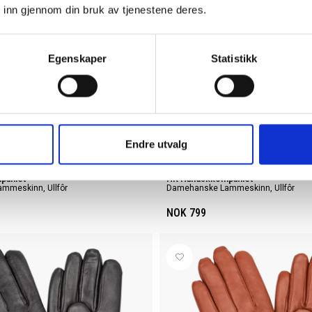
 inn gjennom din bruk av tjenestene deres.
Egenskaper
Statistikk
Endre utvalg
paniet
HK Handskkompaniet
mmeskinn, Ullfôr
Damehanske Lammeskinn, Ullfôr
NOK 799