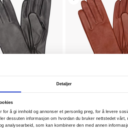
Detaljer
paniet
HK Handskkompaniet
eskinn
Hansker, Lammeskinn
NOK 799
ookies
 for å gi innhold og annonser et personlig preg, for å levere sos
deler dessuten informasjon om hvordan du bruker nettstedet vårt,
og analysearbeid, som kan kombinere den med annen informasjon d