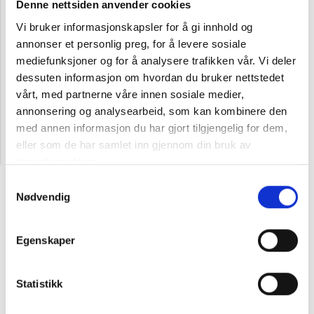
ønsket Morris-butikk. Leveringstiden 2-7 virkedager. Du vil motta
Denne nettsiden anvender cookies
en SMS når pakken din er klar til henting. Gratis frakt.
Vi bruker informasjonskapsler for å gi innhold og
annonser et personlig preg, for å levere sosiale
Leveringstid
mediefunksjoner og for å analysere trafikken vår. Vi deler
Normal leveringstid med Postnord klimanøytral servicepakke er
2-3 virkedager avhengig av strekning. 4-5 dager til enkelte
dessuten informasjon om hvordan du bruker nettstedet
destinasjoner.
vårt, med partnerne våre innen sosiale medier,
annonsering og analysearbeid, som kan kombinere den
Svalbard
med annen informasjon du har gjort tilgjengelig for dem,
Vi ber om at kunder som ønsker levering til Svalbard kontakter
eller som de har samlet inn gjennom din bruk av
oss på kundeservice@morris.no
tjenestene deres.
Hva koster frakt?
Samtykkevalg
Vi tilbyr fri frakt på alle kjøp over 999 kr. Fraktkostnad er 59 kr på
Nødvendig
kjøp under 999 kr.
Gratis frakt ved utlevering til valgfri Morris-butikk.
Returfrakt er 99,-.
Egenskaper
Statistikk