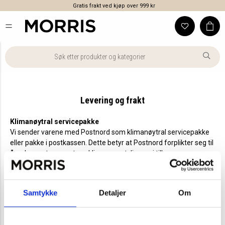
Gratis frakt ved kjøp over 999 kr
Levering og frakt
Klimanøytral servicepakke
Vi sender varene med Postnord som klimanøytral servicepakke
eller pakke i postkassen. Dette betyr at Postnord forplikter seg til
å redusere transportens klimagassutslipp og i tillegg
kompensere for resterende utslipp. Du henter ut pakken på ditt
lokale postkontor/post-i-butikk. Du får en SMS med en
hentekode når pakken har ankommet og er klar til henting.
Samtykke
Detaljer
Om
Klikk og hent
Varene dine pakkes på vårt hovedlager, og utleveres til din