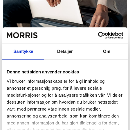
Samtykke
Detaljer
Om
Håndbagasje guide!
Denne nettsiden anvender cookies
En riktig kabinkoffert kan gjøre reisen din både enklere og mer
Vi bruker informasjonskapsler for å gi innhold og
behagelig! Vi gir deg råd til hva du bør tenke på .
annonser et personlig preg, for å levere sosiale
mediefunksjoner og for å analysere trafikken vår. Vi deler
dessuten informasjon om hvordan du bruker nettstedet
vårt, med partnerne våre innen sosiale medier,
annonsering og analysearbeid, som kan kombinere den
med annen informasjon du har gjort tilgjengelig for dem,
eller som de har samlet inn gjennom din bruk av