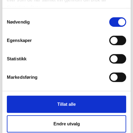
tjenestene deres.
Samtykkevalg
Nødvendig
Egenskaper
Skadet bagasje etter flyreisen?
Statistikk
Har du vært uheldig og fått ødealgt bagasjen din under reisen? Vet
du hva har krav på? Les mer om dette her.
Markedsføring
Tillat alle
Endre utvalg