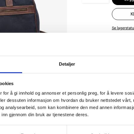
K
Se lagerstatus
✓ 30 dagers åpent kjøp
✓ Fri frakt ved kjøp over 999 kr
✓ Rask levering med Post Nord
Detaljer
ookies
 for å gi innhold og annonser et personlig preg, for å levere sos
deler dessuten informasjon om hvordan du bruker nettstedet vårt,
og analysearbeid, som kan kombinere den med annen informasjon d
 inn gjennom din bruk av tjenestene deres.
EGENSKAPER
s modell som
Artikkelnummer
6059185
i ekte skinn, og
Kategori
Weekend