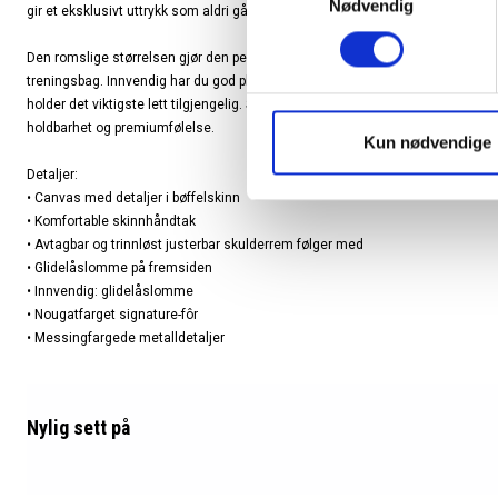
Nødvendig
gir et eksklusivt uttrykk som aldri går av moten.
Den romslige størrelsen gjør den perfekt til helgetur, kort jobbreise eller som
treningsbag. Innvendig har du god plass til klær, sko og tilbehør, mens glid
holder det viktigste lett tilgjengelig. Skinnhåndtak og messingfargede detalje
holdbarhet og premiumfølelse.
Kun nødvendige
Detaljer:
• Canvas med detaljer i bøffelskinn
• Komfortable skinnhåndtak
• Avtagbar og trinnløst justerbar skulderrem følger med
• Glidelåslomme på fremsiden
• Innvendig: glidelåslomme
• Nougatfarget signature-fôr
• Messingfargede metalldetaljer
Nylig sett
på