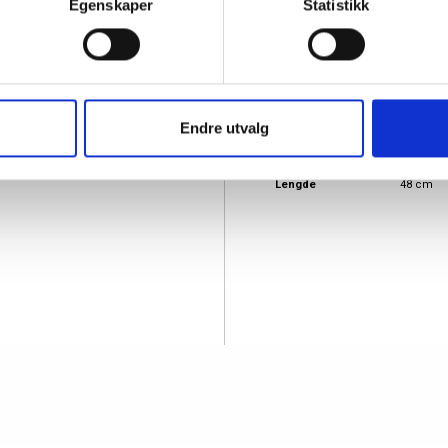
Egenskaper
Statistikk
Bagger
Material
Canvas
 en elegant
Målgruppe
Dame
elåslommen foran
Herre
r gir ekstra
Produkttype
Weekend
Endre utvalg
Bredde
28 cm
Høyde
26 cm
Lengde
48 cm