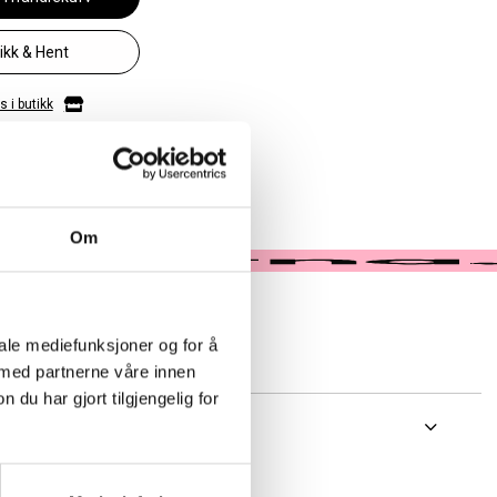
likk & Hent
 i butikk
Om
iale mediefunksjoner og for å
 med partnerne våre innen
u har gjort tilgjengelig for
 bag