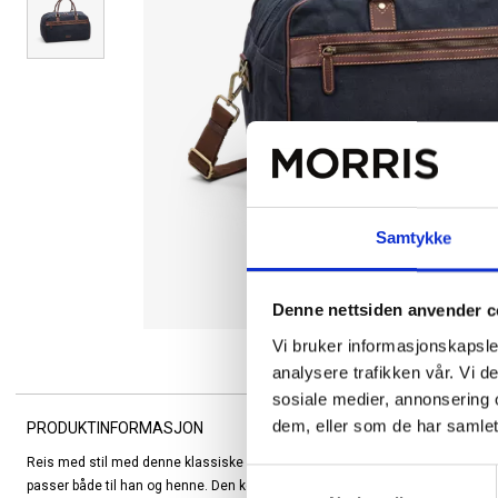
Samtykke
Denne nettsiden anvender c
Vi bruker informasjonskapsler
analysere trafikken vår. Vi 
sosiale medier, annonsering 
dem, eller som de har samlet
PRODUKTINFORMASJON
Reis med stil med denne klassiske weekendbagen fra The Monte – en tidlø
Samtykkevalg
passer både til han og henne. Den kombinerer slitesterk canvas med detaljer 