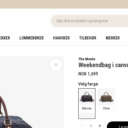
EKKER
LOMMEBØKER
HANSKER
TILBEHØR
MERKER
The Monte
Weekendbag i canva
NOK 1,699
Velg farge
Marine
Olive
1
Legg