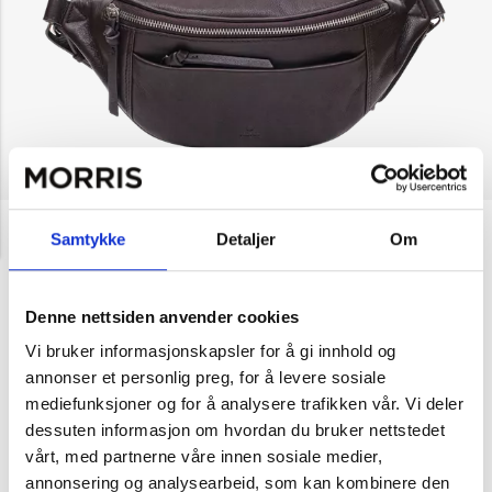
NOK 1,799
Adax
Samtykke
Detaljer
Om
Vittoria bumbag Fenja
Velg farge
Denne nettsiden anvender cookies
Vi bruker informasjonskapsler for å gi innhold og
annonser et personlig preg, for å levere sosiale
Mørk brun
Svart
mediefunksjoner og for å analysere trafikken vår. Vi deler
dessuten informasjon om hvordan du bruker nettstedet
vårt, med partnerne våre innen sosiale medier,
1
Legg i handlekurv
annonsering og analysearbeid, som kan kombinere den