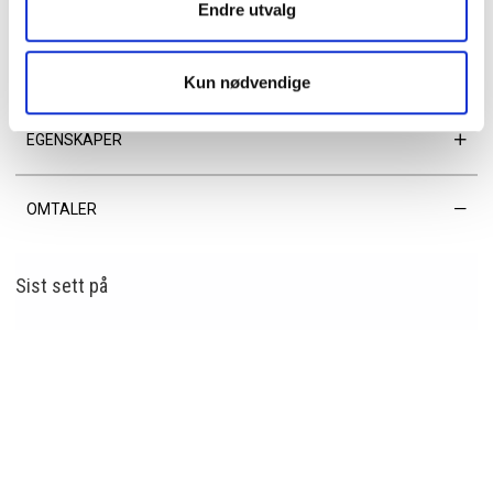
Endre utvalg
småting. Håndfri komfort – Perfekt for både hverdagsbruk og reiser.
Tidløst og allsidig design – Passer til enhver anledning.
Kun nødvendige
En funksjonell og moderne bumbag som kombinerer komfort og stil!
EGENSKAPER
OMTALER
Sist sett
på