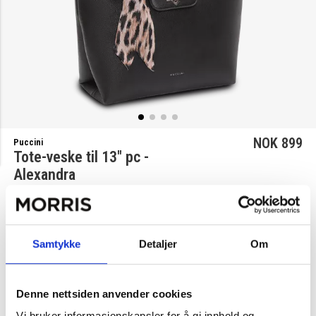
NOK 899
Puccini
Tote-veske til 13" pc -
Alexandra
Velg farge
Samtykke
Detaljer
Om
Svart
Beige
Denne nettsiden anvender cookies
1
Legg i handlekurv
Vi bruker informasjonskapsler for å gi innhold og