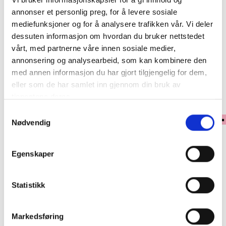
annonser et personlig preg, for å levere sosiale
mediefunksjoner og for å analysere trafikken vår. Vi deler
Klikk & Hent
dessuten informasjon om hvordan du bruker nettstedet
vårt, med partnerne våre innen sosiale medier,
Se lagerstatus i butikk
annonsering og analysearbeid, som kan kombinere den
med annen informasjon du har gjort tilgjengelig for dem,
✓ 30 dagers åpent kjøp
eller som de har samlet inn gjennom din bruk av
✓ Fri frakt ved kjøp over 999 kr
tjenestene deres.
✓ Rask levering med Post Nord
Samtykkevalg
Nødvendig
PRODUKTINFORMASJON
Egenskaper
Stilren og romslig håndveske i moderne kassedesign fra Puccinis
populære Alexandra-serie. Vesken får et trendy uttrykk med sitt
Statistikk
avtagbare leopardmønstrede skjerf, samtidig som de rene linjene, det
elegante spennet og de gjennomarbeidede detaljene gir et sofistikert og
eksklusivt preg som løfter enhver antrekk.
Markedsføring