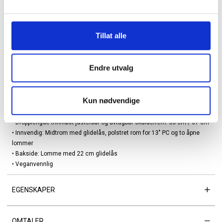
Vesken er laget av strukturert skinnimitasjon som gir en moderne og
luksuriøs følelse. Den generøse størrelsen gjør den ideell som
jobbveske – her er det god plass til A4-dokumenter, en 13" laptop i eget
Tillat alle
polstret rom og alt annet du trenger i løpet av dagen. De lange
håndtakene gjør vesken komfortabel å bære på skulderen, eller som
crossbody med den justerbare skulderremmen.
Endre utvalg
Detaljer:
• Serie: Alexandra
Kun nødvendige
• Metalldetaljer: Sølv
• Dropplengde håndtak/skulderremmer: 25 cm
• Dropplengde trinnløst justerbar og avtagbar skulderrem: 35 cm / 67 cm
• Innvendig: Midtrom med glidelås, polstret rom for 13" PC og to åpne
lommer
• Bakside: Lomme med 22 cm glidelås
• Veganvennlig
EGENSKAPER
OMTALER