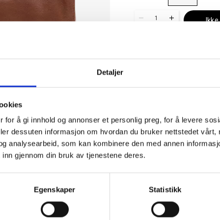
1
Ikke
Se lagerstatus
Detaljer
✓ 30 dagers åpent kjøp
✓ Fri frakt ved kjøp over 999 kr
✓ Rask levering med Post Nord
ookies
 for å gi innhold og annonser et personlig preg, for å levere sos
deler dessuten informasjon om hvordan du bruker nettstedet vårt,
og analysearbeid, som kan kombinere den med annen informasjon d
 inn gjennom din bruk av tjenestene deres.
EGENSKAPER
Egenskaper
Statistikk
Artikkelnummer
6057357
Kategori
Toalettm