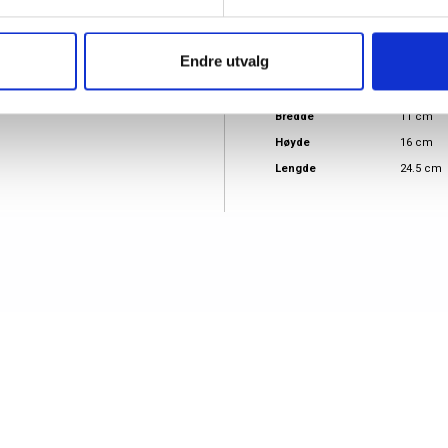
Material
Skinn
Målgruppe
Dame
Endre utvalg
Herre
Produkttype
Toalett
Bredde
11 cm
Høyde
16 cm
Lengde
24.5 cm