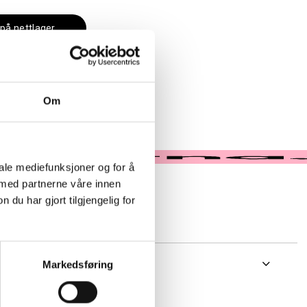
 på nettlager
 i butikk
Om
iale mediefunksjoner og for å
 med partnerne våre innen
u har gjort tilgjengelig for
Markedsføring
apper