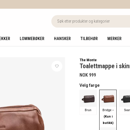
EKKER
LOMMEBØKER
HANSKER
TILBEHØR
MERKER
The Monte
Toalettmappe i skin
NOK 999
Velg farge
-
Brun
Bridge
Svar
(Kun i
butikk)