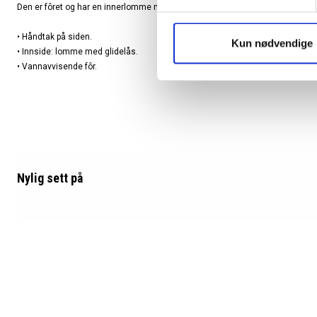
Den er fôret og har en innerlomme med glidelås. Preget logo foran.
• Håndtak på siden.
Kun nødvendige
• Innside: lomme med glidelås.
• Vannavvisende fôr.
Nylig sett
på