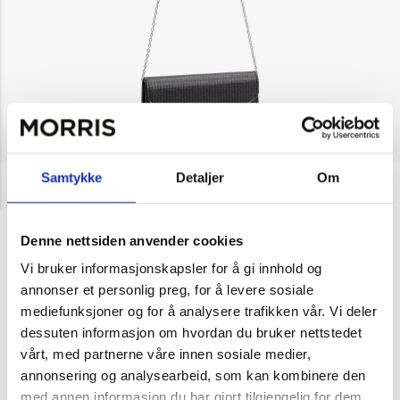
Samtykke
Detaljer
Om
NOK 299
Lycke
Skulderveske i
konvoluttmodell
Denne nettsiden anvender cookies
Velg farge
Vi bruker informasjonskapsler for å gi innhold og
annonser et personlig preg, for å levere sosiale
mediefunksjoner og for å analysere trafikken vår. Vi deler
dessuten informasjon om hvordan du bruker nettstedet
Svart
Sølv
vårt, med partnerne våre innen sosiale medier,
annonsering og analysearbeid, som kan kombinere den
1
med annen informasjon du har gjort tilgjengelig for dem,
Legg i handlekurv