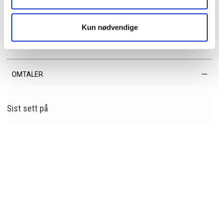
• Innside: ett åpent, mindre rom
• 100 % vegansk
Kun nødvendige
EGENSKAPER
OMTALER
Sist sett
på