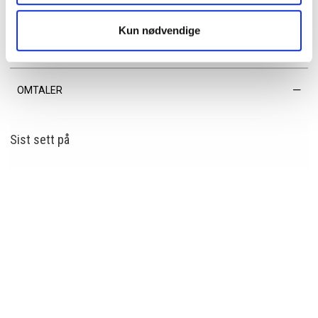
• Vegansk
Kun nødvendige
EGENSKAPER
OMTALER
Sist sett
på