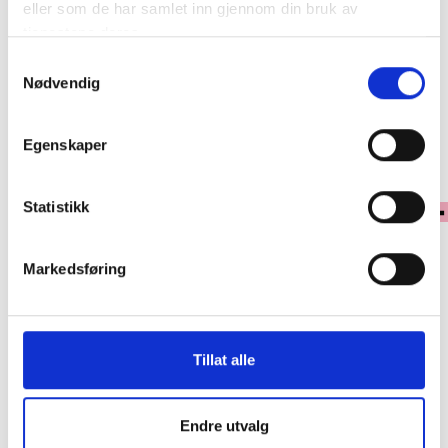
eller som de har samlet inn gjennom din bruk av
Klikk & Hent
tjenestene deres.
Samtykkevalg
Se lagerstatus i butikk
Nødvendig
✓ 30 dagers åpent kjøp
Egenskaper
✓ Fri frakt ved kjøp over 999 kr
✓ Rask levering med Post Nord
Statistikk
Markedsføring
PRODUKTINFORMASJON
Forny favorittvesken din med en trendy og stilig skulderrem fra Lycke
Oslo. Den er laget av førsteklasses imitert skinn og dekorert med små
metallnagler. Utstyrt med solide karabinkroker for enkel og rask
Tillat alle
montering.
• Lengde, inkludert karabinkroker: 104 cm
Endre utvalg
• Bredde: 4 cm