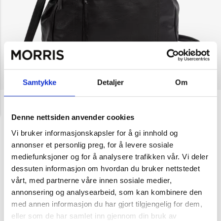
Samtykke
Detaljer
Om
NOK 479
Puccini
NOK 799
PC-veske Computer bag
Denne nettsiden anvender cookies
Donna
Vi bruker informasjonskapsler for å gi innhold og
annonser et personlig preg, for å levere sosiale
Velg farge
mediefunksjoner og for å analysere trafikken vår. Vi deler
dessuten informasjon om hvordan du bruker nettstedet
vårt, med partnerne våre innen sosiale medier,
Svart
Cognac
annonsering og analysearbeid, som kan kombinere den
med annen informasjon du har gjort tilgjengelig for dem,
eller som de har samlet inn gjennom din bruk av
1
Legg i handlekurv