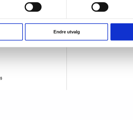
Material
Kunstski
Målgruppe
Dame
, mens en
are stropper: en
Produkttype
Midjeves
sisk uttrykk. Den
Bredde
9 cm
Endre utvalg
Høyde
12 cm
Lengde
22 cm
g.