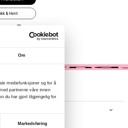
likk & Hent
 i butikk
Om
iale mediefunksjoner og for å
 med partnerne våre innen
u har gjort tilgjengelig for
4G
Markedsføring
ker