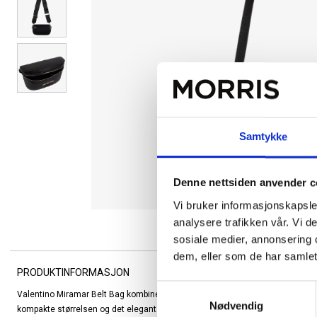
Samtykke
Denne nettsiden anvender c
Vi bruker informasjonskapsler
analysere trafikken vår. Vi 
sosiale medier, annonsering 
dem, eller som de har samlet
PRODUKTINFORMASJON
Samtykkevalg
Valentino Miramar Belt Bag kombinerer sporty funksjonalitet med luksuriøs st
Nødvendig
kompakte størrelsen og det elegante, svarte designet med gullfarget logo gj