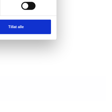
nn
ker
Tillat alle