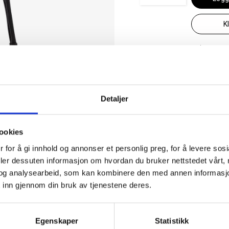
K
Se lagerstatus
✓ 30 dagers åpent kjøp
✓ Fri frakt ved kjøp over 999 kr
Detaljer
✓ Rask levering med Post Nord
ookies
 for å gi innhold og annonser et personlig preg, for å levere sos
deler dessuten informasjon om hvordan du bruker nettstedet vårt,
og analysearbeid, som kan kombinere den med annen informasjon d
 inn gjennom din bruk av tjenestene deres.
EGENSKAPER
il. Den
Artikkelnummer
VBS7UE5
Egenskaper
Statistikk
ør vesken perfekt
Kategori
Midjeves