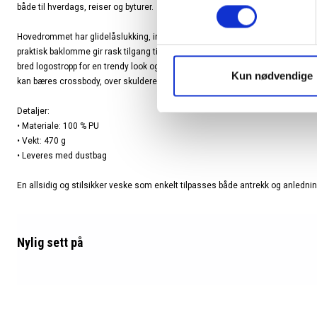
både til hverdags, reiser og byturer.
Hovedrommet har glidelåslukking, innvendig glidelåslomme og åpen lomme
praktisk baklomme gir rask tilgang til småting. Vesken leveres med to avtakb
bred logostropp for en trendy look og en smal justerbar stropp for et mer klas
Kun nødvendige
kan bæres crossbody, over skulderen eller rundt livet som en ekte belt bag.
Detaljer:
• Materiale: 100 % PU
• Vekt: 470 g
• Leveres med dustbag
En allsidig og stilsikker veske som enkelt tilpasses både antrekk og anlednin
Nylig sett
på