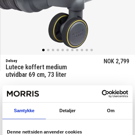
NOK 2,799
Delsey
Lutece koffert medium
utvidbar 69 cm, 73 liter
Velg farge
Samtykke
Detaljer
Om
Grafitt
Beige
Denne nettsiden anvender cookies
1
Legg i handlekurv