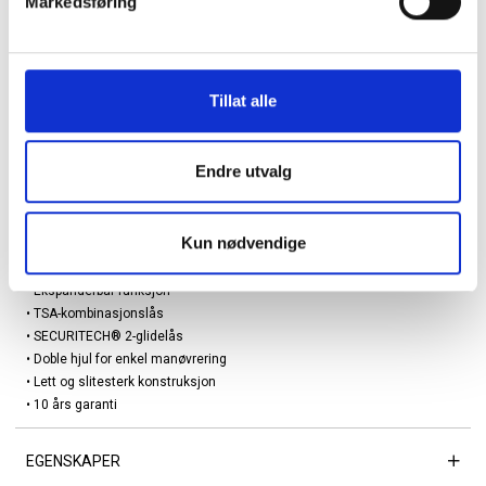
Markedsføring
god plass til bagasje uten at kofferten blir tung å håndtere.
Kofferten er utstyrt med TSA-kombinasjonslås og sikker SECURITECH®
2-glidelås for trygg oppbevaring. Fire doble hjul sørger for stabil og
stillegående manøvrering i alle retninger.
Tillat alle
Produsert i resirkulerte materialer – et mer bærekraftig valg.
Detaljer:
Endre utvalg
• Størrelse: 69 cm
• Mål: 69 x 45 x 29/31 cm (inkl. lommer, hjul og håndtak)
• Volum: ca. 73 L
Kun nødvendige
• Vekt: ca. 3,9 kg
• Materiale: Resirkulert polypropylen
• Ekspanderbar funksjon
• TSA-kombinasjonslås
• SECURITECH® 2-glidelås
• Doble hjul for enkel manøvrering
• Lett og slitesterk konstruksjon
• 10 års garanti
EGENSKAPER