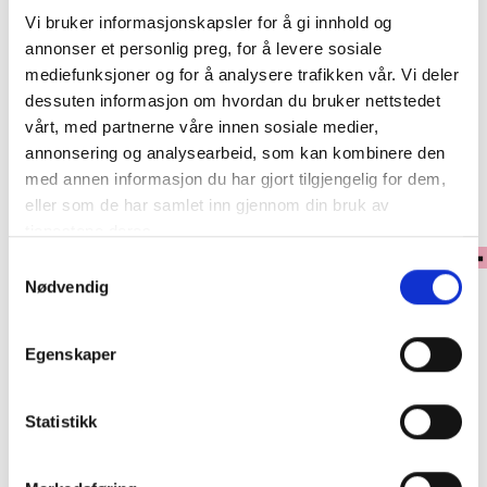
Vi bruker informasjonskapsler for å gi innhold og
annonser et personlig preg, for å levere sosiale
Klikk & Hent
mediefunksjoner og for å analysere trafikken vår. Vi deler
dessuten informasjon om hvordan du bruker nettstedet
Se lagerstatus i butikk
vårt, med partnerne våre innen sosiale medier,
annonsering og analysearbeid, som kan kombinere den
✓ 30 dagers åpent kjøp
med annen informasjon du har gjort tilgjengelig for dem,
✓ Fri frakt ved kjøp over 999 kr
eller som de har samlet inn gjennom din bruk av
✓ Rask levering med Post Nord
tjenestene deres.
Samtykkevalg
Nødvendig
PRODUKTINFORMASJON
Egenskaper
En funksjonell og lett koffert designet for fleksible reiser. Kofferten har
ekspanderbar funksjon som gir deg ekstra plass når du trenger det, og
er et ideelt valg for både korte og lengre turer.
Statistikk
Den robuste konstruksjonen i resirkulert polypropylen gir god slitestyrke
samtidig som vekten holdes nede. Med et volum på opptil 73 liter får du