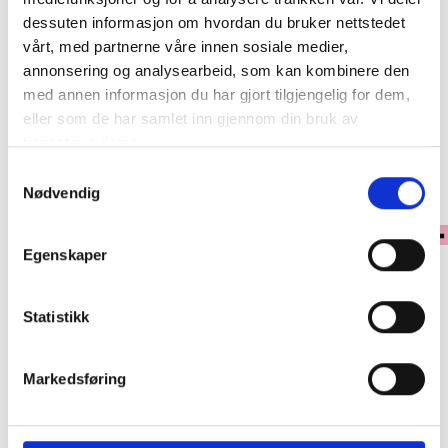
dessuten informasjon om hvordan du bruker nettstedet
vårt, med partnerne våre innen sosiale medier,
Klikk & Hent
annonsering og analysearbeid, som kan kombinere den
med annen informasjon du har gjort tilgjengelig for dem,
Se lagerstatus i butikk
eller som de har samlet inn gjennom din bruk av
tjenestene deres.
✓ 30 dagers åpent kjøp
Samtykkevalg
✓ Fri frakt ved kjøp over 999 kr
Nødvendig
✓ Rask levering med Post Nord
Egenskaper
PRODUKTINFORMASJON
Statistikk
En lommebok i klassisk design laget av vakkert vegetabilsk garvet
kalveskinn i høy kvalitet fra Le Salle. Denne lommeboken har en preget
Markedsføring
okse foran.
• Elleve kortspor, hvorav ett er gjennomsiktig.
• To store rom for sedler eller kvitteringer.