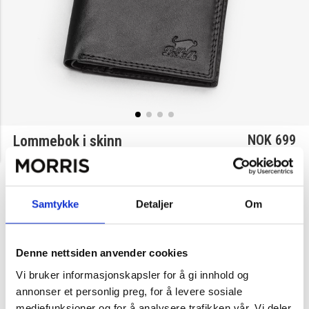
NOK 699
Lommebok i skinn
Gjennomsnittskarakter:
3.5
(
stemmer:
2
)
Omtaler (
1
)
Velg farge
Samtykke
Detaljer
Om
Denne nettsiden anvender cookies
Svart
Brun
Cognac
Vi bruker informasjonskapsler for å gi innhold og
annonser et personlig preg, for å levere sosiale
1
Legg i handlekurv
mediefunksjoner og for å analysere trafikken vår. Vi deler