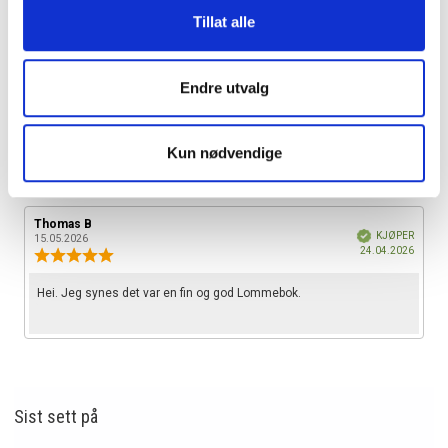
• Fem skjulte rom.
Tillat alle
• Myntrom med glidelås.
• RFID-beskyttelse.
Endre utvalg
EGENSKAPER
Kun nødvendige
OMTALER
Forfatter:
Thomas B
Omtaledato:
Verifisert
KJØPER
15.05.2026
Dato
24.04.2026
Karakter:
for
4.0
kjøp:
av
Omtaletekst:
Hei. Jeg synes det var en fin og god Lommebok.
5
mulige
Sist sett
på