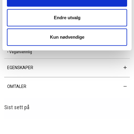
Detaljer:
• Serie: Disa
Endre utvalg
• Metalldetaljer: Gull
• Dropplengde håndtak: 17 cm
• Dropplengde trinnløst justerbar og avtagbar skulderrem: 41 cm / 76 cm
Kun nødvendige
• Innvendig: Én sidelomme med glidelås og ett åpent rom
• Bakside: 17 cm glidelåslomme
• Veganvennlig
EGENSKAPER
OMTALER
Sist sett
på