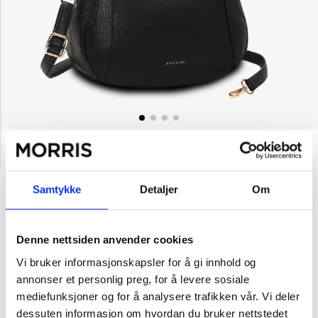
NOK 699
Puccini
Liten håndveske Disa
Samtykke
Detaljer
Om
Velg farge
Denne nettsiden anvender cookies
-
Svart
Marine
Rosa
Beige
Vi bruker informasjonskapsler for å gi innhold og
(Kun i
annonser et personlig preg, for å levere sosiale
butikk)
mediefunksjoner og for å analysere trafikken vår. Vi deler
dessuten informasjon om hvordan du bruker nettstedet