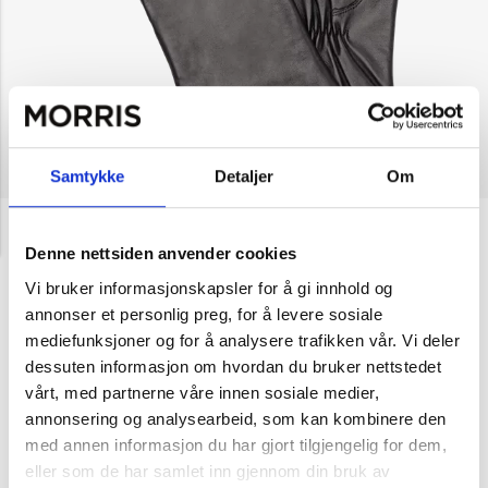
Samtykke
Detaljer
Om
NOK 799
HK Handskkompaniet
Hansker, Lammeskinn
Denne nettsiden anvender cookies
Vi bruker informasjonskapsler for å gi innhold og
Velg farge
annonser et personlig preg, for å levere sosiale
mediefunksjoner og for å analysere trafikken vår. Vi deler
dessuten informasjon om hvordan du bruker nettstedet
Cognac
Svart
vårt, med partnerne våre innen sosiale medier,
annonsering og analysearbeid, som kan kombinere den
Velg størrelse
med annen informasjon du har gjort tilgjengelig for dem,
eller som de har samlet inn gjennom din bruk av