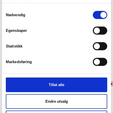
tjenestene deres.
Samtykkevalg
8.5
Nødvendig
1
Legg i handlekurv
Egenskaper
Klikk & Hent
Statistikk
Se lagerstatus i butikk
Markedsføring
✓ 30 dagers åpent kjøp
✓ Fri frakt ved kjøp over 999 kr
✓ Rask levering med Post Nord
Tillat alle
PRODUKTINFORMASJON
Endre utvalg