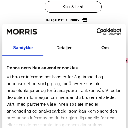
Klikk & Hent
Se lagerstatus i butikk
✓ 30 dagers åpent kjøp
✓ Fri frakt ved kjøp over 999 kr
Samtykke
Detaljer
Om
✓ Rask levering med Post Nord
Denne nettsiden anvender cookies
Vi bruker informasjonskapsler for å gi innhold og
PRODUKTINFORMASJON
annonser et personlig preg, for å levere sosiale
Oppdag den perfekte kombinasjonen av stil, kvalitet og funksjon med
mediefunksjoner og for å analysere trafikken vår. Vi deler
denne elegante håndvesken i skinn fra The Monte. Vesken er laget i
dessuten informasjon om hvordan du bruker nettstedet
vegetabilsk garvet bøffelkalfskinn som eldes vakkert og utvikler en unik
vårt, med partnerne våre innen sosiale medier,
patina over tid.
annonsering og analysearbeid, som kan kombinere den
med annen informasjon du har gjort tilgjengelig for dem,
Med to solide håndtak og en avtagbar, justerbar skulderrem kan du bære
eller som de har samlet inn gjennom din bruk av
vesken både i hånden og over skulderen. Størrelsen er gjennomtenkt og