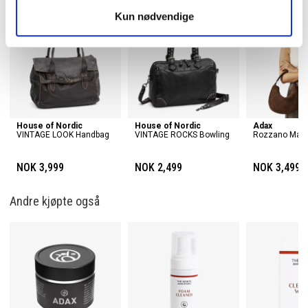
Kun nødvendige
House of Nordic
House of Nordic
Adax
VINTAGE LOOK Handbag
VINTAGE ROCKS Bowling
Rozzano Marli
NOK 3,999
NOK 2,499
NOK 3,499
Andre kjøpte også