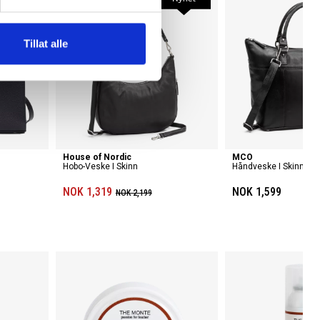
Tillat alle
House of Nordic
MCO
Hobo-Veske I Skinn
Håndveske I Skinn 12,
NOK 1,319
NOK 1,599
NOK 2,199