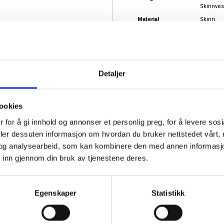
Skinnves
Material
Skinn
ken både i
Målgruppe
Dame
trenger i
Produkttype
Håndves
t å matche med
Bredde
11 cm
Høyde
22 cm
Detaljer
Lengde
27 cm
ookies
 for å gi innhold og annonser et personlig preg, for å levere sos
deler dessuten informasjon om hvordan du bruker nettstedet vårt,
og analysearbeid, som kan kombinere den med annen informasjon d
 inn gjennom din bruk av tjenestene deres.
Egenskaper
Statistikk