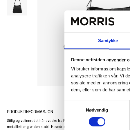
Samtykke
Denne nettsiden anvender c
Vi bruker informasjonskapsler
analysere trafikken vår. Vi 
sosiale medier, annonsering 
dem, eller som de har samlet
Samtykkevalg
Nødvendig
PRODUKTINFORMASJON
Stilig og velinnredet håndveske fra Puccini, laget i strukturert skinnimitasjo
metallføtter gjør den stabil. Hovedrom med glidelås, midtrom med glidelås og