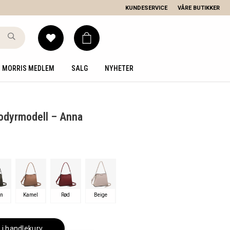
KUNDESERVICE
VÅRE BUTIKKER
MORRIS MEDLEM
SALG
NYHETER
odyrmodell – Anna
nn
Kamel
Rød
Beige
 i handlekurv