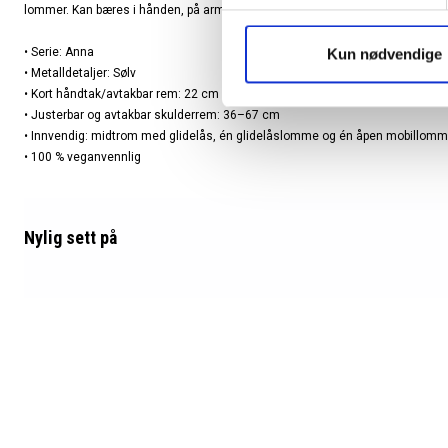
lommer. Kan bæres i hånden, på armen, skulderen eller crossbody.
• Serie: Anna
Kun nødvendige
• Metalldetaljer: Sølv
• Kort håndtak/avtakbar rem: 22 cm
• Justerbar og avtakbar skulderrem: 36–67 cm
• Innvendig: midtrom med glidelås, én glidelåslomme og én åpen mobillom
• 100 % veganvennlig
Nylig sett
på