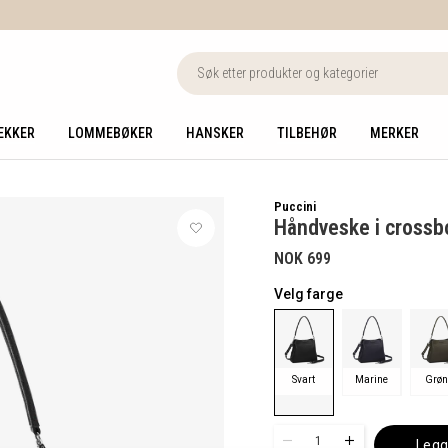
EKKER
LOMMEBØKER
HANSKER
TILBEHØR
MERKER
Puccini
Håndveske i crossb
NOK 699
Velg farge
Svart
Marine
Grø
1
Legg