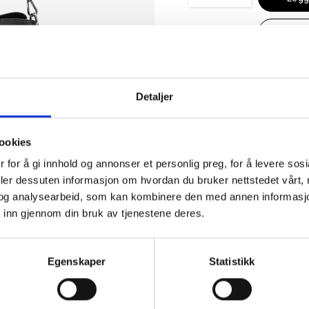
K
Se lagerstatus
Detaljer
✓ 30 dagers åpent kjøp
✓ Fri frakt ved kjøp over 999 kr
✓ Rask levering med Post Nord
ookies
 for å gi innhold og annonser et personlig preg, for å levere sos
deler dessuten informasjon om hvordan du bruker nettstedet vårt,
og analysearbeid, som kan kombinere den med annen informasjon d
 inn gjennom din bruk av tjenestene deres.
Egenskaper
Statistikk
EGENSKAPER
n. Solid bunn med
Artikkelnummer
4353434
 flere praktiske
Kategori
Skulderv