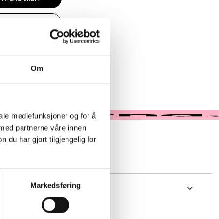
likk & Hent
 i butikk
Om
iale mediefunksjoner og for å
 med partnerne våre innen
u har gjort tilgjengelig for
Markedsføring
esker