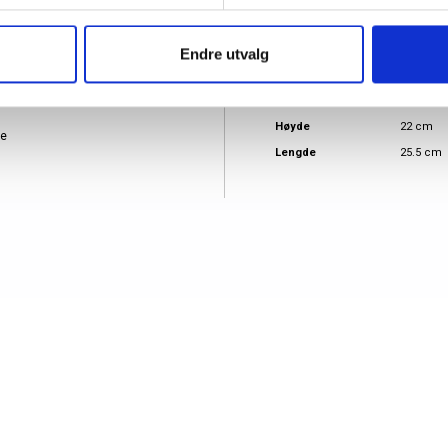
Material
Kunstski
Målgruppe
Dame
Endre utvalg
Produkttype
Crossbo
Bredde
10.5 cm
Høyde
22 cm
me
Lengde
25.5 cm