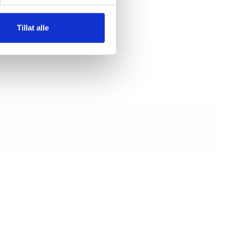
nn
Tillat alle
dy