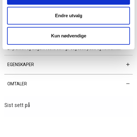
crossbody.
Endre utvalg
Detaljer:
• Materiale: 100 % PU
• To utskiftbare skulderremmer (tekstil og PU)
Kun nødvendige
• Leveres med original dustbag
En praktisk og elegant veske som gir deg både plass og fleksibilitet.
EGENSKAPER
OMTALER
Sist sett
på