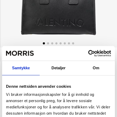
NOK 1,849
Valentino
Foxy Re Shopping
Samtykke
Detaljer
Om
Velg farge
Denne nettsiden anvender cookies
Svart
Mørk brun
Vi bruker informasjonskapsler for å gi innhold og
annonser et personlig preg, for å levere sosiale
mediefunksjoner og for å analysere trafikken vår. Vi deler
1
Legg i handlekurv
dessuten informasjon om hvordan du bruker nettstedet