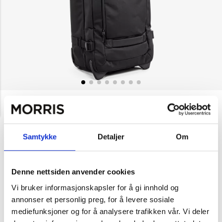
NOK 1,899
North Pioneer
Flight trillebag medium 69
cm, 72 liter
Samtykke
Detaljer
Om
Gjennomsnittskarakter:
5.0
(
stemmer:
1
)
Velg farge
Denne nettsiden anvender cookies
Vi bruker informasjonskapsler for å gi innhold og
annonser et personlig preg, for å levere sosiale
Svart
Grønn
mediefunksjoner og for å analysere trafikken vår. Vi deler