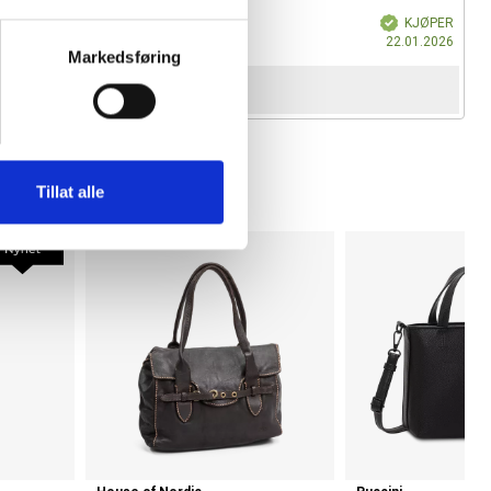
Verifisert
KJØPER
Dato
22.01.2026
Markedsføring
for
kjøp:
Tillat alle