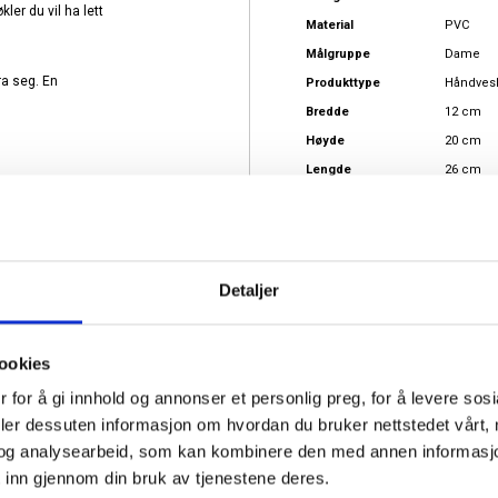
ler du vil ha lett
Material
PVC
Målgruppe
Dame
ra seg. En
Produkttype
Håndves
Bredde
12 cm
Høyde
20 cm
Lengde
26 cm
Detaljer
ookies
Forfatter:
Anne B
•
Omtaledato:
22.06.2026
Karakter:
 for å gi innhold og annonser et personlig preg, for å levere sos
5.0
deler dessuten informasjon om hvordan du bruker nettstedet vårt,
av
Omtaletekst:
Super service!
5
og analysearbeid, som kan kombinere den med annen informasjon d
mulige
 inn gjennom din bruk av tjenestene deres.