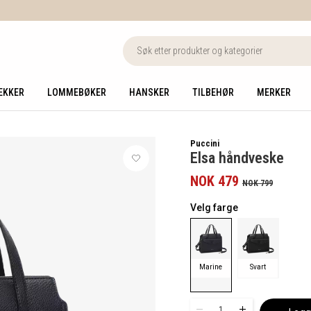
EKKER
LOMMEBØKER
HANSKER
TILBEHØR
MERKER
Puccini
Elsa håndveske
NOK 479
NOK 799
Velg farge
Marine
Svart
1