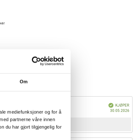
ker
Om
Verifisert
KJØPER
Dato
30.05.2026
iale mediefunksjoner og for å
for
 med partnerne våre innen
kjøp:
u har gjort tilgjengelig for