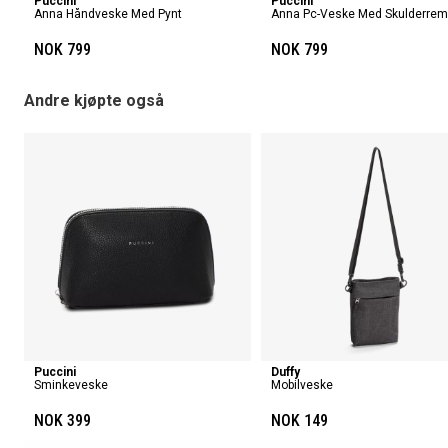
Puccini
Puccini
Anna Håndveske Med Pynt
Anna Pc-Veske Med Skulderre
NOK 799
NOK 799
Andre kjøpte også
Puccini
Duffy
Sminkeveske
Mobilveske
NOK 399
NOK 149