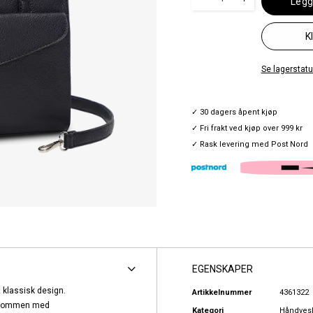
Legg
K
Se lagerstatus
✓ 30 dagers åpent kjøp
✓ Fri frakt ved kjøp over 999 kr
✓ Rask levering med Post Nord
EGENSKAPER
 klassisk design.
Artikkelnummer
4361322
ontlommen med
Kategori
Håndves