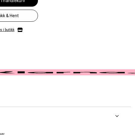
 i handlekurv
likk & Hent
 i butikk
ker