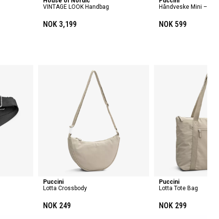
House of Nordic
Puccini
VINTAGE LOOK Handbag
Håndveske Mini – Ale
NOK 3,199
NOK 599
Puccini
Puccini
Lotta Crossbody
Lotta Tote Bag
NOK 249
NOK 299