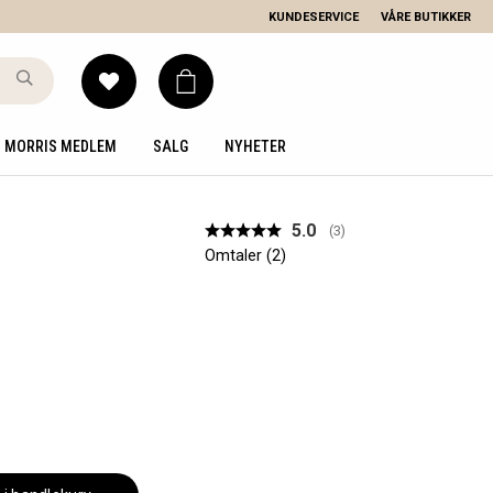
KUNDESERVICE
VÅRE BUTIKKER
MORRIS MEDLEM
SALG
NYHETER
Gjennomsnittskarakter
5.0
(
stemmer:
3
)
Omtaler (
2
)