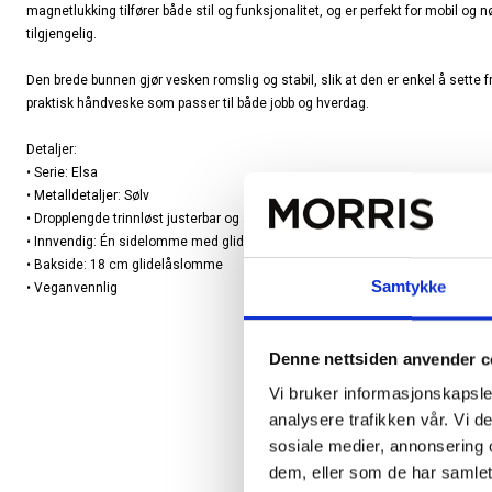
magnetlukking tilfører både stil og funksjonalitet, og er perfekt for mobil og nøk
tilgjengelig.
Den brede bunnen gjør vesken romslig og stabil, slik at den er enkel å sette f
praktisk håndveske som passer til både jobb og hverdag.
Detaljer:
• Serie: Elsa
• Metalldetaljer: Sølv
• Dropplengde trinnløst justerbar og avtagbar skulderrem: 38 cm / 74 cm
• Innvendig: Én sidelomme med glidelås og to åpne rom
• Bakside: 18 cm glidelåslomme
Samtykke
• Veganvennlig
Denne nettsiden anvender c
Vi bruker informasjonskapsler
analysere trafikken vår. Vi 
sosiale medier, annonsering 
dem, eller som de har samlet