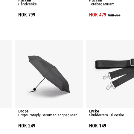
Puccini
Puccini
m
Håndveske
Totebag Miriam
NOK 799
NOK 479
NOK 799
Drops
Lycke
Drops Paraply Sammenleggbar, Manuell
Skulderrem Til Veske
NOK 249
NOK 149