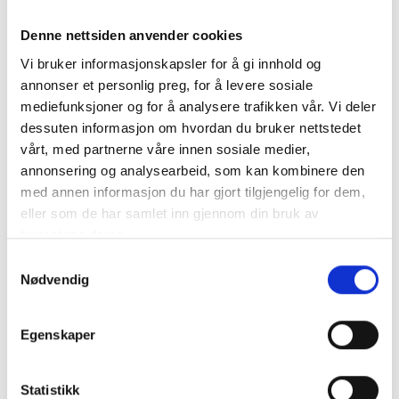
PRODUKTINFORMASJON
Denne nettsiden anvender cookies
Vi bruker informasjonskapsler for å gi innhold og
Varmfôrede damehansker av klassisk modell i myk lammenappa.
Modellen har dekorative sømmer på baksiden av hånden. Skinnet i
annonser et personlig preg, for å levere sosiale
hånden er kompatibelt med berøringsskjerm. Mykt og behagelig
mediefunksjoner og for å analysere trafikken vår. Vi deler
polyesterfleecefôr.
dessuten informasjon om hvordan du bruker nettstedet
vårt, med partnerne våre innen sosiale medier,
Materiale: Lammenappa
annonsering og analysearbeid, som kan kombinere den
Fôr: Polyester
med annen informasjon du har gjort tilgjengelig for dem,
Kompatibel med berøringsskjerm
eller som de har samlet inn gjennom din bruk av
Fingerman av HK Collection
tjenestene deres.
EGENSKAPER
Samtykkevalg
Nødvendig
OMTALER
Egenskaper
Forfatter:
Gerlinde v
Omtaledato:
Verifisert
KJØPER
17.02.2026
Dato
03.02.2026
Karakter:
Statistikk
for