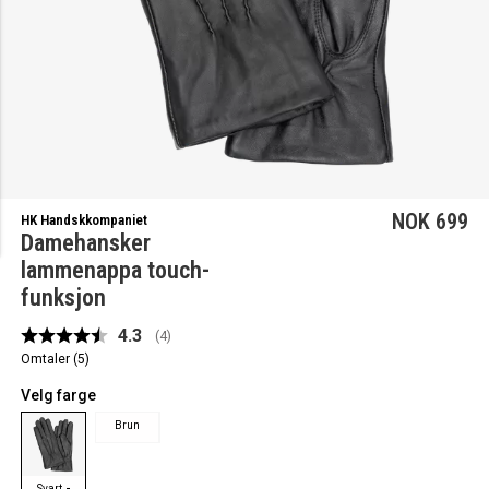
NOK 699
HK Handskkompaniet
Damehansker
lammenappa touch-
funksjon
Gjennomsnittskarakter:
4.3
(
stemmer:
4
)
Omtaler (
5
)
Velg farge
Brun
-
Svart