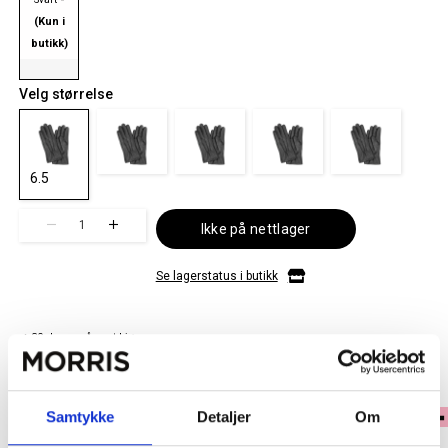
(Kun i
butikk)
Velg størrelse
6.5
1
Ikke på nettlager
Se lagerstatus i butikk
✓ 30 dagers åpent kjøp
✓ Fri frakt ved kjøp over 999 kr
✓ Rask levering med Post Nord
Samtykke
Detaljer
Om