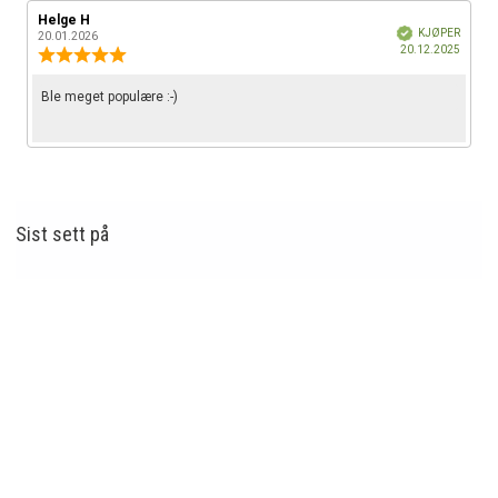
Forfatter:
Helge H
Omtaledato:
Verifisert
KJØPER
20.01.2026
Dato
20.12.2025
Karakter:
for
5.0
kjøp:
av
Omtaletekst:
Ble meget populære :-)
5
mulige
Sist sett
på