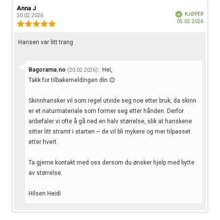
Forfatter:
Anna J
Omtaledato:
Verifisert
KJØPER
20.02.2026
Dato
05.02.2026
Karakter:
for
2.0
kjøp:
av
Omtaletekst:
Hansen var litt trang
5
mulige
Svar
Bagorama.no
:
Hei,
(20.02.2026)
fra:
Takk for tilbakemeldingen din 😊
Skinnhansker vil som regel utvide seg noe etter bruk, da skinn
er et naturmateriale som former seg etter hånden. Derfor
anbefaler vi ofte å gå ned en halv størrelse, slik at hanskene
sitter litt stramt i starten – de vil bli mykere og mer tilpasset
etter hvert.
Ta gjerne kontakt med oss dersom du ønsker hjelp med bytte
av størrelse.
Hilsen Heidi