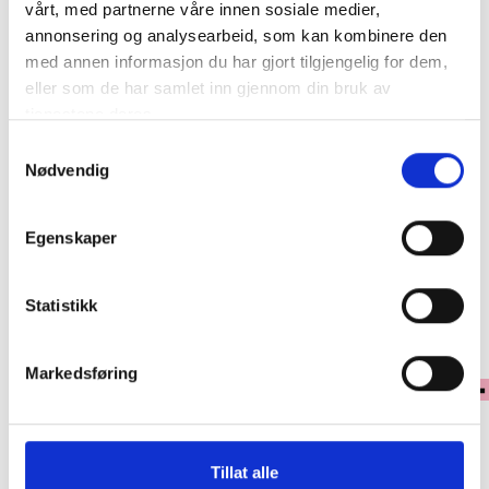
vårt, med partnerne våre innen sosiale medier,
annonsering og analysearbeid, som kan kombinere den
med annen informasjon du har gjort tilgjengelig for dem,
6.5
eller som de har samlet inn gjennom din bruk av
tjenestene deres.
1
Legg i handlekurv
Samtykkevalg
Nødvendig
Klikk & Hent
Egenskaper
Se lagerstatus i butikk
Statistikk
✓ 30 dagers åpent kjøp
✓ Fri frakt ved kjøp over 999 kr
✓ Rask levering med Post Nord
Markedsføring
PRODUKTINFORMASJON
Tillat alle