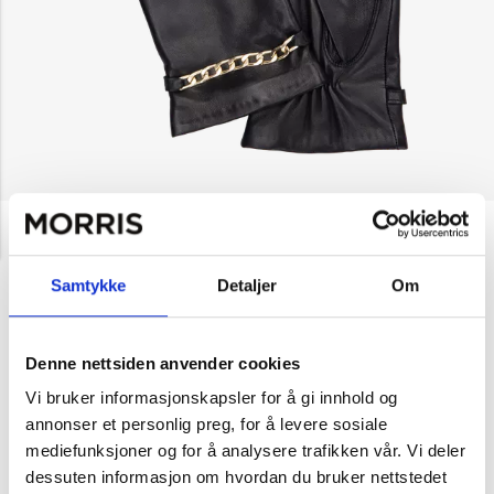
NOK 599
HK Handskkompaniet
Damehansker
Lammenappa Metallkjede
Samtykke
Detaljer
Om
Velg farge
Denne nettsiden anvender cookies
Vi bruker informasjonskapsler for å gi innhold og
Svart
annonser et personlig preg, for å levere sosiale
mediefunksjoner og for å analysere trafikken vår. Vi deler
Velg størrelse
dessuten informasjon om hvordan du bruker nettstedet