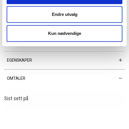
Trendy damehansker laget av myk og smidig lammenappa. Denne
modellen har et gullfarget metallkjede på skaftet. Fôret med mykt
Endre utvalg
strikket ullfôr.
Materiale: Lammenappa
Kun nødvendige
Fôr: 70% ull/30% nylon
Gullfarget metallkjede
HK Premium Collection
EGENSKAPER
OMTALER
Sist sett
på