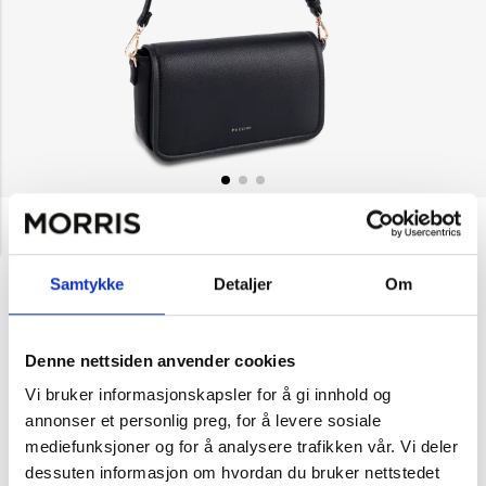
NOK 599
Puccini
Crossbody-veske med
klaff Martina
Samtykke
Detaljer
Om
Velg farge
Denne nettsiden anvender cookies
Vi bruker informasjonskapsler for å gi innhold og
Svart
Beige
annonser et personlig preg, for å levere sosiale
mediefunksjoner og for å analysere trafikken vår. Vi deler
dessuten informasjon om hvordan du bruker nettstedet
1
Legg i handlekurv