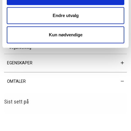
anledninger.
Endre utvalg
Detaljer:
• Serie: Martina
• Metalldetaljer: Gull
Kun nødvendige
• Dropplengde trinnløst justerbar og avtagbar skulderrem: 34 cm / 70 cm
• Innvendig: Én sidelomme med glidelås og én åpen liten lomme
• Veganvennlig
EGENSKAPER
OMTALER
Sist sett
på