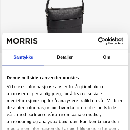
Samtykke
Detaljer
Om
NOK 1,199
The Monte
Crossbody i skinn
Denne nettsiden anvender cookies
Velg farge
Vi bruker informasjonskapsler for å gi innhold og
Cognac
annonser et personlig preg, for å levere sosiale
mediefunksjoner og for å analysere trafikken vår. Vi deler
Svart
dessuten informasjon om hvordan du bruker nettstedet
vårt, med partnerne våre innen sosiale medier,
annonsering og analysearbeid, som kan kombinere den
1
Legg i handlekurv
med annen informasjon du har gjort tilgjengelig for dem,