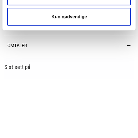
• Innvendig: glidelåslomme og mobil-lomme
• Romslig ytterlomme med nedfelt glidelås for rask tilgang
Kun nødvendige
EGENSKAPER
OMTALER
Sist sett
på