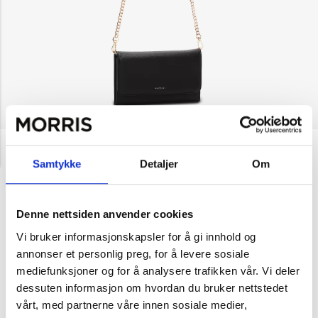
NOK 499
Puccini
Clutch i crossbodymodell
Samtykke
Detaljer
Om
– Martina
Velg farge
Denne nettsiden anvender cookies
Vi bruker informasjonskapsler for å gi innhold og
annonser et personlig preg, for å levere sosiale
mediefunksjoner og for å analysere trafikken vår. Vi deler
Svart
Svart
Taupe
dessuten informasjon om hvordan du bruker nettstedet
mønster
vårt, med partnerne våre innen sosiale medier,
1