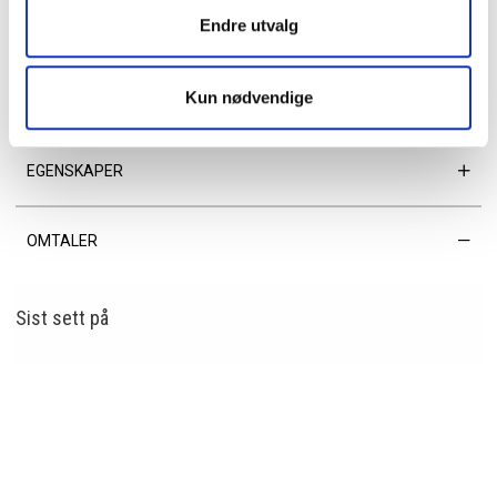
• Serie: Martina
Endre utvalg
• Metalldetaljer: Gull
• Justerbar og avtakbar skulderrem: 47–77 cm
• Innvendig: midtrom med glidelås, sedelfack og 13 kortlommer
Kun nødvendige
• 100 % veganvennlig
EGENSKAPER
OMTALER
Sist sett
på