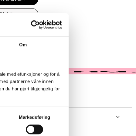
likk & Hent
 i butikk
Om
iale mediefunksjoner og for å
 med partnerne våre innen
u har gjort tilgjengelig for
Markedsføring
sker og totevesker