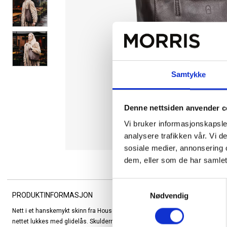
Samtykke
Denne nettsiden anvender c
Vi bruker informasjonskapsler
analysere trafikken vår. Vi 
sosiale medier, annonsering 
dem, eller som de har samlet
Samtykkevalg
PRODUKTINFORMASJON
Nødvendig
Nett i et hanskemykt skinn fra House of Nordic. Frontlommen har røff stitchin
nettet lukkes med glidelås. Skulderremmene er solide og smale og den sitte