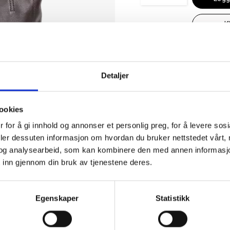
K
Se lagerstatus
Detaljer
✓ 30 dagers åpent kjøp
✓ Fri frakt ved kjøp over 999 kr
✓ Rask levering med Post Nord
ookies
 for å gi innhold og annonser et personlig preg, for å levere sos
deler dessuten informasjon om hvordan du bruker nettstedet vårt,
og analysearbeid, som kan kombinere den med annen informasjon d
 inn gjennom din bruk av tjenestene deres.
EGENSKAPER
Egenskaper
Statistikk
g i skinn. Dette
Artikkelnummer
3040046
r svært godt på
Kategori
Handleve