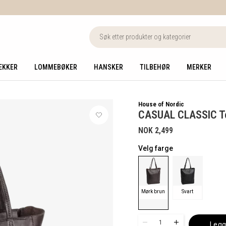
EKKER
LOMMEBØKER
HANSKER
TILBEHØR
MERKER
House of Nordic
CASUAL CLASSIC T
NOK 2,499
Velg farge
Mørk brun
Svart
1
Legg