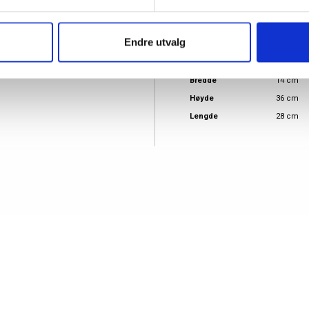
Skinnves
Material
Skinn
Endre utvalg
Målgruppe
Dame
Produkttype
Shopper
Bredde
14 cm
Høyde
36 cm
Lengde
28 cm