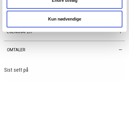
Endre utvalg
• Skjult glidelåslomme på baksiden
• Svært romslig og lett å finne frem i
• Glidelåslomme og mobillommer innvendig
Kun nødvendige
EGENSKAPER
OMTALER
Sist sett
på