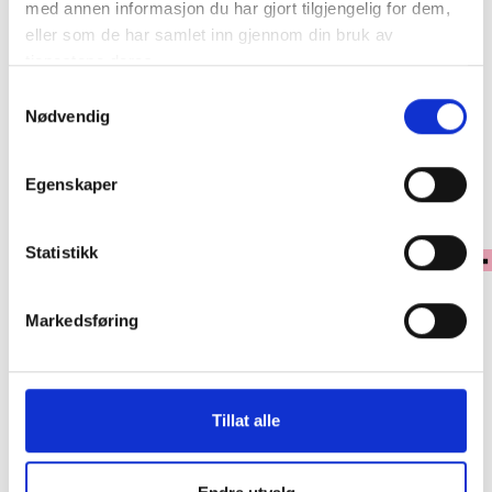
med annen informasjon du har gjort tilgjengelig for dem,
eller som de har samlet inn gjennom din bruk av
Klikk & Hent
tjenestene deres.
Samtykkevalg
Se lagerstatus i butikk
Nødvendig
✓ 30 dagers åpent kjøp
Egenskaper
✓ Fri frakt ved kjøp over 999 kr
✓ Rask levering med Post Nord
Statistikk
Markedsføring
PRODUKTINFORMASJON
En romslig avlang skulderveske i klassisk design fra House of Nordic.
Her kan du velge mellom en lekker bred flettet rem eller en klassisk
regulerbar skulderrem etter antrekk eller humør! Spesialdesign med logo
Tillat alle
på doghooks og metalldetaljer løfter den og gjør denne klassikeren unik.
• 2 sett remmer i skinn følger med