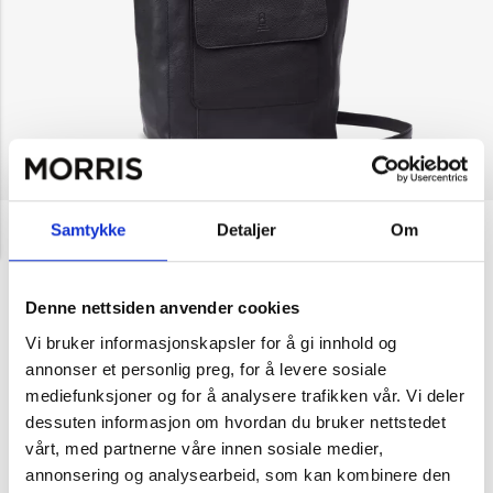
NOK 2,799
House of Nordic
Samtykke
Detaljer
Om
AMSTERDAM
Skulderveske
Denne nettsiden anvender cookies
Velg farge
Vi bruker informasjonskapsler for å gi innhold og
annonser et personlig preg, for å levere sosiale
mediefunksjoner og for å analysere trafikken vår. Vi deler
dessuten informasjon om hvordan du bruker nettstedet
Svart
Brun
vårt, med partnerne våre innen sosiale medier,
annonsering og analysearbeid, som kan kombinere den
1
Legg i handlekurv